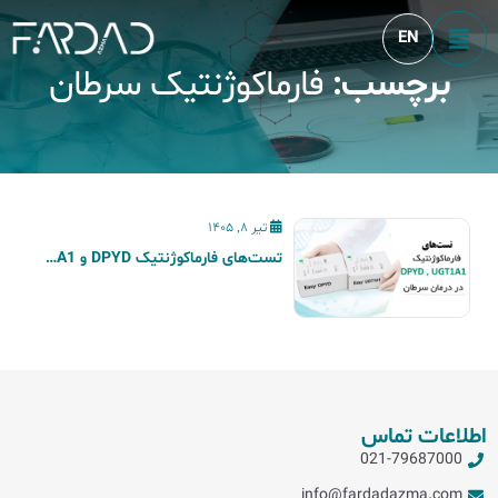
EN
برچسب:
فارماکوژنتیک سرطان
Blog
تیر 8, 1405
تست‌های فارماکوژنتیک DPYD و UGT1A1 در درمان سرطان
اطلاعات تماس
021-79687000
info@fardadazma.com