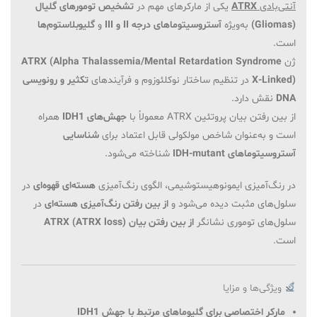
آنتی‌بادی
ATRX
یکی از مارکرهای مهم در
تشخیص تومورهای گلیال
(Gliomas)
به‌ویژه
آستروسیتوماهای درجه II و III
و
گلیوبلاستوم‌ها
است.
ژن
ATRX (Alpha Thalassemia/Mental Retardation Syndrome
X-Linked)
در تنظیم ساختار نوکلئوزوم و فرآیندهای
تکثیر و رونویسی
DNA
نقش دارد.
از بین رفتن بیان پروتئین ATRX معمولاً با
جهش‌های IDH1
همراه
است و به‌عنوان شاخص مولکولی قابل اعتماد برای
شناسایی
آستروسیتوماهای IDH-mutant
شناخته می‌شود.
در رنگ‌آمیزی ایمونوهیستوشیمی، الگوی رنگ‌آمیزی
هسته‌ای قهوه‌ای
در
سلول‌های مثبت دیده می‌شود و
از بین رفتن رنگ‌آمیزی هسته‌ای
در
سلول‌های توموری نشانگر
از بین رفتن بیان ATRX (ATRX loss)
است.
ویژگی‌ها و مزایا
مارکر اختصاصی برای گلیوماهای مرتبط با جهش IDH1