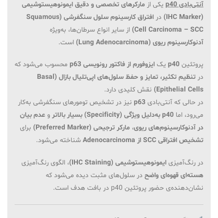
آنتی‌بادی p40
یکی از
مارکرهای تخصصی و دقیق ایمونوهیستوشیمی
(IHC Marker)
در
افتراق کارسینوم سلول سنگفرشی (Squamous
Cell Carcinoma – SCC)
از سایر انواع سرطان‌ها، به‌ویژه
آدنوکارسینوم ریوی (Lung Adenocarcinoma)
است.
پروتئین
p40
یک
ایزوفورم از فاکتور رونویسی p63
محسوب می‌شود که
در
تنظیم تکثیر، تمایز و حفظ سلول‌های اپی‌تلیال بازال (Basal
Epithelial Cells)
نقش کلیدی دارد.
در حالی که آنتی‌بادی
p63
نیز در تشخیص تومورهای سنگفرشی به‌کار
می‌رود، اما
p40 به‌دلیل ویژگی (Specificity) بسیار بالاتر
و
عدم بیان
در آدنوکارسینوم‌های ریوی
،
مارکر ترجیحی (Preferred Marker)
برای
تشخیص افتراقی SCC از Adenocarcinoma
شناخته می‌شود.
در رنگ‌آمیزی
ایمونوهیستوشیمی (IHC Staining)
، الگوی رنگ‌آمیزی
هسته‌ای قهوه‌ای واضح
در سلول‌های مثبت دیده می‌شود که
نشان‌دهنده‌ی حضور پروتئین p40 در بافت هدف است.