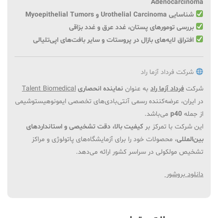
Adenocarcinoma
شناسایی Urothelial Carcinoma و Myoepithelial Tumors
بررسی تومورهای پستان، غدد عرق و غدد بزاقی
افتراق لایه‌های بازال در پروستات و سایر بافت‌های اپی‌تلیالی
شرکت فرداد آزما راد
شرکت
فرداد آزما راد
به عنوان
نماینده انحصاری
Talent Biomedical
در ایران، عرضه‌کننده رسمی آنتی‌بادی‌های تخصصی ایمونوهیستوشیمی
از جمله
p40
می‌باشد.
این شرکت با تمرکز بر
کیفیت بالا، دقت تشخیصی و استانداردهای
بین‌المللی
، محصولات خود را برای آزمایشگاه‌های پاتولوژی و مراکز
تشخیص مولکولی در سراسر کشور ارائه می‌دهد.
دانلود بروشور