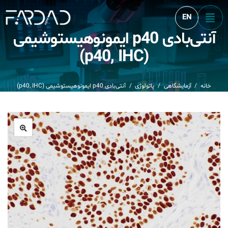
EN
آنتی‌بادی p40 ایمونوهیستوشیمی
Product
(p40, IHC)
خانه
/
آزمایشگاهی
/
پاتولوژی
/
آنتی‌بادی p40 ایمونوهیستوشیمی (p40, IHC)