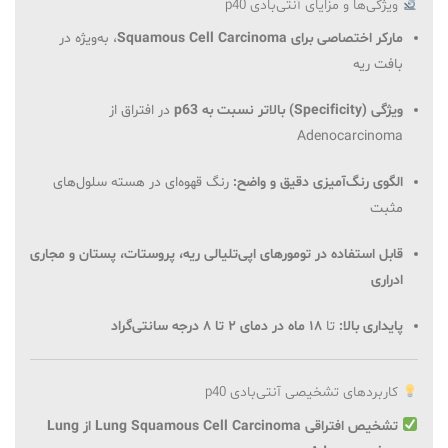
ویژگی‌ها و مزایای آنتی‌بادی p40
مارکر اختصاصی برای Squamous Cell Carcinoma
، به‌ویژه در
بافت ریه
ویژگی (Specificity) بالاتر نسبت به p63
در افتراق از
Adenocarcinoma
الگوی رنگ‌آمیزی دقیق و واضح:
رنگ قهوه‌ای در هسته سلول‌های
مثبت
قابل استفاده در تومورهای اپی‌تلیالی ریه، پروستات، پستان و مجاری
ادراری
پایداری بالا:
تا
۱۸ ماه در دمای ۲ تا ۸ درجه سانتی‌گراد
کاربردهای تشخیصی آنتی‌بادی p40
تشخیص افتراقی Lung Squamous Cell Carcinoma از Lung