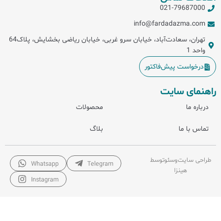
021-79687000
info@fardadazma.com
تهران، سعادت‌آباد، خیابان سرو غربی، خیابان ریاضی بخشایش، پلاک64
واحد 1
درخواست پیش‌فاکتور
راهنمای سایت
درباره ما
محصولات
تماس با ما
بلاگ
طراحی سایت
و
سئو
توسط
Whatsapp
Telegram
هینزا
Instagram