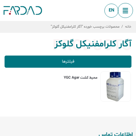
EN
خانه
/
محصولات برچسب خورده “آگار کلرامفنیکل گلوکز”
PRODUCTS
آگار کلرامفنیکل گلوکز
فیلترها
محیط کشت YGC Agar
اطلاعات تماس