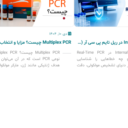
دی 10, 1404
Internal Control در ریل تایم پی سی آر (Real-Time PCR) چیست؟
Internal Control در Real-Time PCR
Multiplex PCR چیست؟ PCR
چه خطاهایی را شناسایی
نوعی PCR است که در آن می‌توان
ر دنیای تشخیص مولکولی، دقت
هدف ژنتیکی مانند ژن، مارکر مولکول
ا می‌زند. صحت نتایج آزمایش
پاتوژن را به‌صورت هم‌زمان در یک و
یشرفته بودن دستگاه یا مهارت
تقویت و شناسایی کرد. در این 
بستگی ندارد؛ بلکه وجود
به‌جای استفاده از یک جفت پرایمر، چ
ی کنترل کیفی دقیق مانند
جفت پرایمر د
Internal Control است که اعتبار نهایی
 تضمین می‌کند. در این مقاله به
[…]