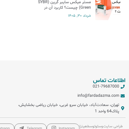
مستر میکس سایبر گرین (SYBR
Green) چیست؟ کاربرد آن در
Real-Time PCR
خرداد 30, 1405
اطلاعات تماس
021-79687000
info@fardadazma.com
تهران، سعادت‌آباد، خیابان سرو غربی، خیابان ریاضی بخشایش،
پلاک64 واحد 1
طراحی سایت
و
سئو
توسط
هینزا
tsapp
Telegram
Instagram