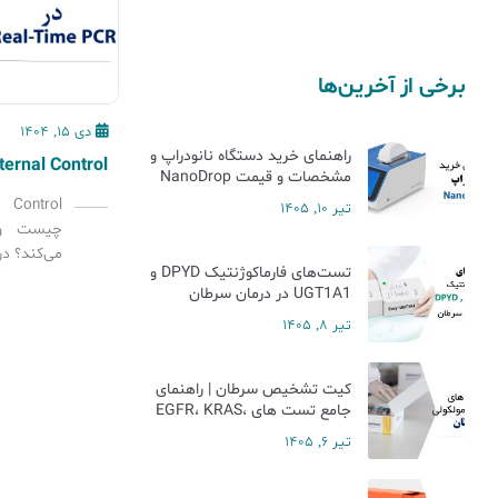
برخی از آخرین‌ها
دی 15, 1404
راهنمای خرید دستگاه نانودراپ و
مشخصات و قیمت NanoDrop
تیر 10, 1405
چیست و 
می‌کند؟ د
تست‌های فارماکوژنتیک DPYD و
حرف اول ر
UGT1A1 در درمان سرطان
تنها به پ
تیر 8, 1405
اپراتور 
سیستم‌ها
کیت تشخیص سرطان | راهنمای
داده‌ها را
جامع تست های EGFR، KRAS،
[…]
NRAS، BRAF، ALK و MSI
تیر 6, 1405