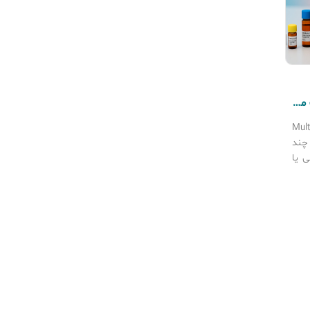
Multiplex PCR چیست؟ مزایا و انتخاب مستر میکس مناسب
Multiplex 
 چند
ی یا
اکنش
روش
ندین
ر یک واکنش PCR به کار
می‌روند. هدف اصلی Multiplex PCR این