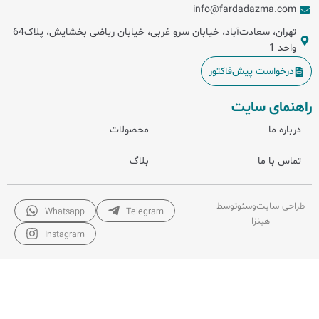
info@fardadazma.com
تهران، سعادت‌آباد، خیابان سرو غربی، خیابان ریاضی بخشایش، پلاک64
واحد 1
درخواست پیش‌فاکتور
راهنمای سایت
درباره ما
محصولات
تماس با ما
بلاگ
طراحی سایت
و
سئو
توسط
Whatsapp
Telegram
هینزا
Instagram