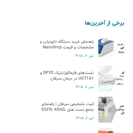
برخی از آخرین‌ها
راهنمای خرید دستگاه نانودراپ و
مشخصات و قیمت NanoDrop
تیر 10, 1405
تست‌های فارماکوژنتیک DPYD و
UGT1A1 در درمان سرطان
تیر 8, 1405
کیت تشخیص سرطان | راهنمای
جامع تست های EGFR، KRAS،
NRAS، BRAF، ALK و MSI
تیر 6, 1405