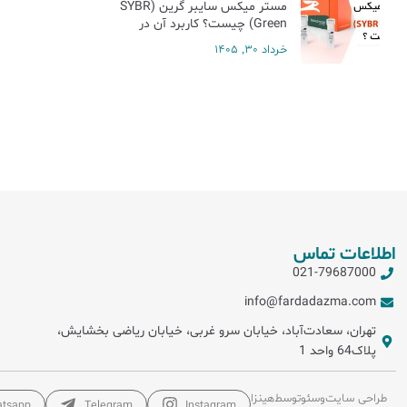
مستر میکس سایبر گرین (SYBR
Green) چیست؟ کاربرد آن در
Real-Time PCR
خرداد 30, 1405
اطلاعات تماس
021-79687000
info@fardadazma.com
تهران، سعادت‌آباد، خیابان سرو غربی، خیابان ریاضی بخشایش،
پلاک64 واحد 1
طراحی سایت
و
سئو
توسط
هینزا
tsapp
Telegram
Instagram