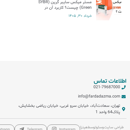
مستر میکس سایبر گرین (SYBR
Green) چیست؟ کاربرد آن در
Real-Time PCR
خرداد 30, 1405
اطلاعات تماس
021-79687000
info@fardadazma.com
تهران، سعادت‌آباد، خیابان سرو غربی، خیابان ریاضی بخشایش،
پلاک64 واحد 1
طراحی سایت
و
سئو
توسط
هینزا
tsapp
Telegram
Instagram