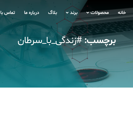
خانه
محصولات
برند
بلاگ
درباره ما
تماس با 
Blog
برچسب:
#زندگی_با_سرطان