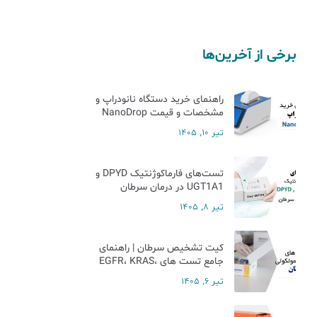
برخی از آخرین‌ها
راهنمای خرید دستگاه نانودراپ و
مشخصات و قیمت NanoDrop
تیر 10, 1405
تست‌های فارماکوژنتیک DPYD و
UGT1A1 در درمان سرطان
تیر 8, 1405
کیت تشخیص سرطان | راهنمای
جامع تست های EGFR، KRAS،
NRAS، BRAF، ALK و MSI
تیر 6, 1405