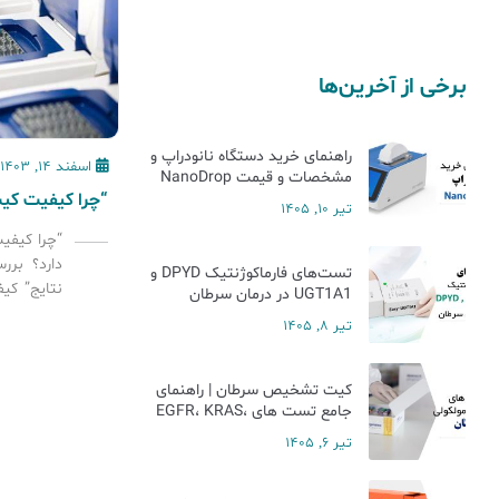
برخی از آخرین‌ها
راهنمای خرید دستگاه نانودراپ و
اسفند 14, 1403
مشخصات و قیمت NanoDrop
تیر 10, 1405
“چرا کیفی
دارد؟ برر
تست‌های فارماکوژنتیک DPYD و
نتایج” کی
UGT1A1 در درمان سرطان
از مهم‌تر
تیر 8, 1405
دقیق و ق
تشخیصی و
آزما راد،
کیت تشخیص سرطان | راهنمای
پیشرو در 
جامع تست های EGFR، KRAS،
NRAS، BRAF، ALK و MSI
برندها
تیر 6, 1405
macogenetics