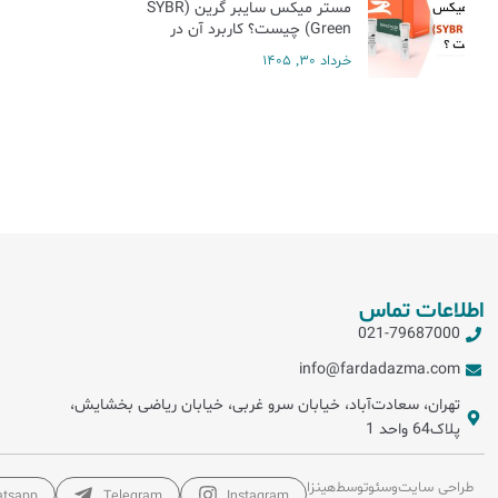
مستر میکس سایبر گرین (SYBR
Green) چیست؟ کاربرد آن در
Real-Time PCR
خرداد 30, 1405
اطلاعات تماس
021-79687000
info@fardadazma.com
تهران، سعادت‌آباد، خیابان سرو غربی، خیابان ریاضی بخشایش،
پلاک64 واحد 1
طراحی سایت
و
سئو
توسط
هینزا
tsapp
Telegram
Instagram