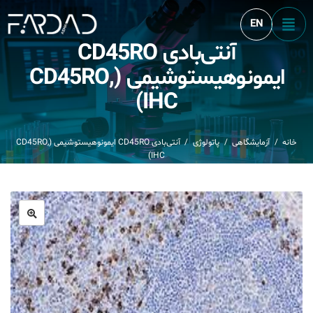
EN
آنتی‌بادی CD45RO
Product
ایمونوهیستوشیمی (CD45RO,
IHC)
خانه
/
آزمایشگاهی
/
پاتولوژی
/
آنتی‌بادی CD45RO ایمونوهیستوشیمی (CD45RO,
IHC)