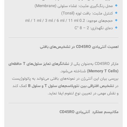
محل رنگ‌گیری مثبت: غشاء سلولی (Membrane)
کنترل مثبت: بافت لوزه (Tonsil)
حجم‌های موجود: 0.2 ml / 1 ml / 3 ml / 6 ml / 11 ml
دمای نگهداری: 2 – 8 °C
اهمیت آنتی‌بادی CD45RO در تشخیص‌های بافتی
مارکر CD45RO به‌عنوان یکی از
نشانگرهای تمایز سلول‌های T حافظه‌ای
(Memory T Cells)
شناخته می‌شود.
بررسی بیان این آنتی‌ژن در نمونه‌های بافتی می‌تواند به پاتولوژیست
در
تشخیص افتراقی بین نئوپلاسم‌های سلول T و سلول B
کمک کند
و نقش مهمی در تعیین نوع لنفوم ایفا نماید.
مکانیسم عملکرد آنتی‌بادی CD45RO