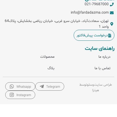
021-79687000
info@fardadazma.com
تهران، سعادت‌آباد، خیابان سرو غربی، خیابان ریاضی بخشایش، پلاک64
واحد 1
درخواست پیش‌فاکتور
راهنمای سایت
درباره ما
محصولات
تماس با ما
بلاگ
طراحی سایت
و
سئو
توسط
Whatsapp
Telegram
هینزا
Instagram