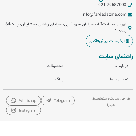
021-79687000
info@fardadazma.com
تهران، سعادت‌آباد، خیابان سرو غربی، خیابان ریاضی بخشایش، پلاک64
واحد 1
درخواست پیش‌فاکتور
راهنمای سایت
درباره ما
محصولات
تماس با ما
بلاگ
طراحی سایت
و
سئو
توسط
Whatsapp
Telegram
هینزا
Instagram