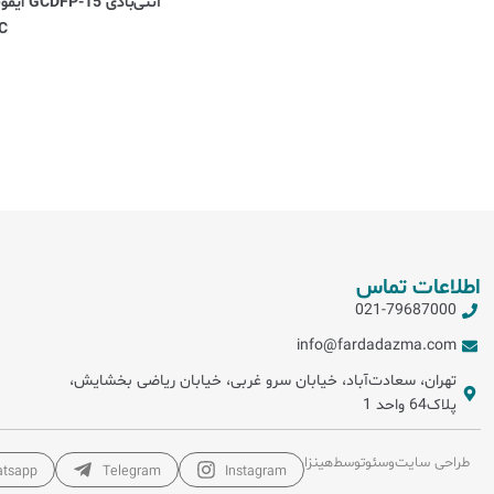
C)
اطلاعات تماس
021-79687000
info@fardadazma.com
تهران، سعادت‌آباد، خیابان سرو غربی، خیابان ریاضی بخشایش،
پلاک64 واحد 1
طراحی سایت
و
سئو
توسط
هینزا
tsapp
Telegram
Instagram