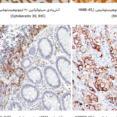
آنتی‌بادی HMB-45 ایمونوهیستوشیمی (HMB-45,
آنتی‌بادی سیتوکراتین ۲۰ ایمونوهیست
(Cytokeratin 20, IHC)
IH