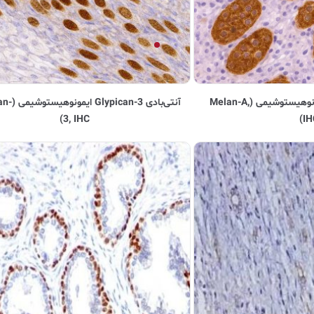
آنتی‌بادی Melan-A ایمونوهیستوشیمی (Melan-A,
آنتی‌بادی n-3
3, IHC)
IH