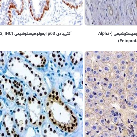
آنتی‌بادی AFP ایمونوهیستوشیمی (Alpha-
آنتی‌بادی p63 ایمونوهیستوشیمی (p63, IHC)
Fetoprote