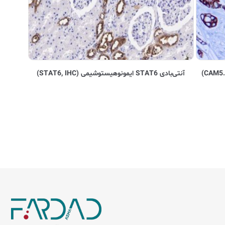
آنتی‌بادی STAT6 ایمونوهیستوشیمی (STAT6, IHC)