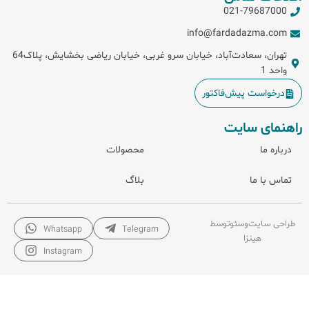
021-79687000
info@fardadazma.com
تهران، سعادت‌آباد، خیابان سرو غربی، خیابان ریاضی بخشایش، پلاک64
واحد 1
درخواست پیش‌فاکتور
راهنمای سایت
درباره ما
محصولات
تماس با ما
بلاگ
طراحی سایت
و
سئو
توسط
Whatsapp
Telegram
هینزا
Instagram