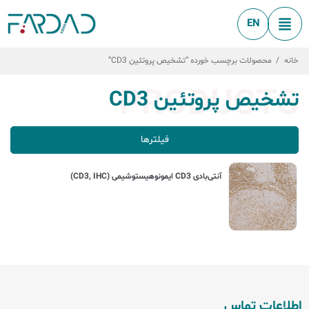
EN
خانه
/
محصولات برچسب خورده “تشخیص پروتئین CD3”
PRODUCTS
تشخیص پروتئین CD3
فیلترها
آنتی‌بادی CD3 ایمونوهیستوشیمی (CD3, IHC)
اطلاعات تماس