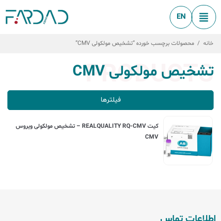
EN
خانه
/
محصولات برچسب خورده “تشخیص مولکولی CMV”
PRODUCTS
تشخیص مولکولی CMV
فیلترها
کیت REALQUALITY RQ-CMV – تشخیص مولکولی ویروس
CMV
اطلاعات تماس