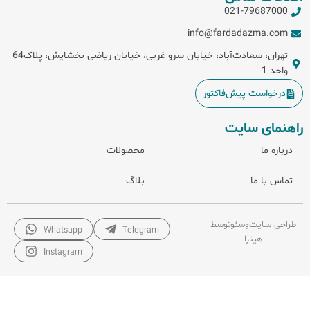
021-79687000
info@fardadazma.com
تهران، سعادت‌آباد، خیابان سرو غربی، خیابان ریاضی بخشایش، پلاک64
واحد 1
درخواست پیش‌فاکتور
راهنمای سایت
درباره ما
محصولات
تماس با ما
بلاگ
طراحی سایت
و
سئو
توسط
Whatsapp
Telegram
هینزا
Instagram