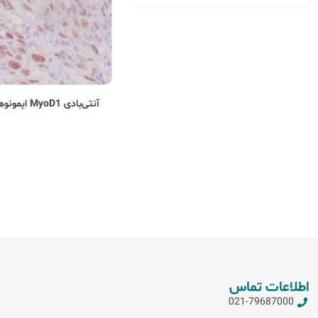
آنتی‌بادی MyoD1 ایمونوهیستوشیمی (MyoD1, IHC)
اطلاعات تماس
021-79687000