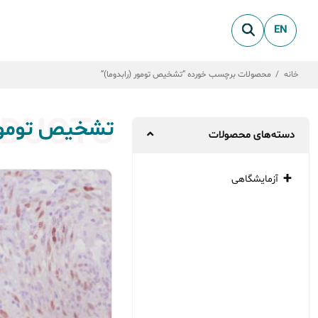
EN
خانه
/
محصولات برچسب خورده “تشخیص تومور (رابدوما)”
DUCTS
تشخیص تومور 
دسته‌های محصولات
آزمایشگاهی
میکروبیولوژی
بیو شیمی
پاتولوژی
ژنتیک