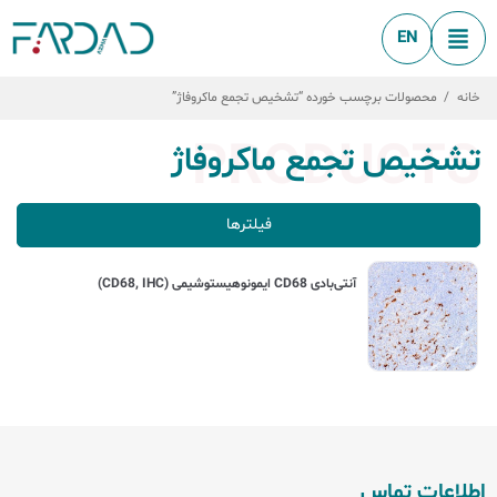
EN
خانه
/
محصولات برچسب خورده “تشخیص تجمع ماکروفاژ”
PRODUCTS
تشخیص تجمع ماکروفاژ
فیلترها
آنتی‌بادی CD68 ایمونوهیستوشیمی (CD68, IHC)
اطلاعات تماس