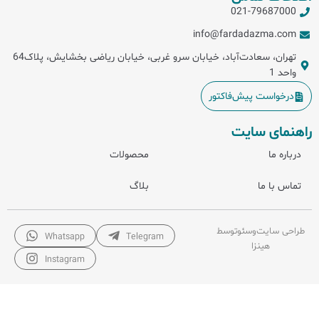
021-79687000
info@fardadazma.com
تهران، سعادت‌آباد، خیابان سرو غربی، خیابان ریاضی بخشایش، پلاک64
واحد 1
درخواست پیش‌فاکتور
راهنمای سایت
درباره ما
محصولات
تماس با ما
بلاگ
طراحی سایت
و
سئو
توسط
Whatsapp
Telegram
هینزا
Instagram