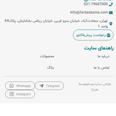
021-79687000
info@fardadazma.com
تهران، سعادت‌آباد، خیابان سرو غربی، خیابان ریاضی بخشایش، پلاک64
واحد 1
درخواست پیش‌فاکتور
راهنمای سایت
درباره ما
محصولات
تماس با ما
بلاگ
طراحی سایت
و
سئو
توسط
Whatsapp
Telegram
هینزا
Instagram