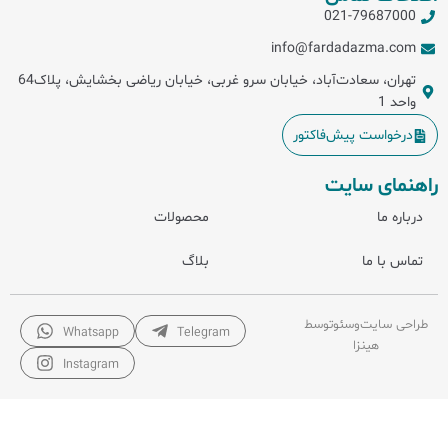
021-79687000
info@fardadazma.com
تهران، سعادت‌آباد، خیابان سرو غربی، خیابان ریاضی بخشایش، پلاک64
واحد 1
درخواست پیش‌فاکتور
راهنمای سایت
درباره ما
محصولات
تماس با ما
بلاگ
طراحی سایت
و
سئو
توسط
Whatsapp
Telegram
هینزا
Instagram